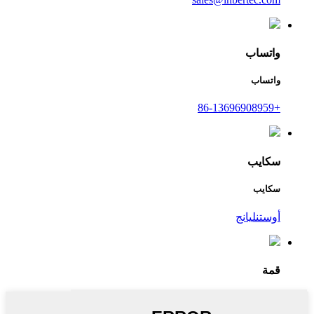
واتساب
واتساب
+86-13696908959
سكايب
سكايب
أوستنليانج
قمة