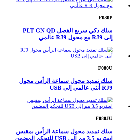
F080P
سلك ذكي سريع الفصل PLT GN QD
إلى RJ9 مع محول RJ9 عالمي
F080U
سلك تمديد محول سماعة الرأس محول
RJ9 أنثى عالمي إلى USB
F080JU
سلك تمديد محول سماعة الرأس بمقبس
استريو 3.5 مم إلى USB للتحكم المضمن