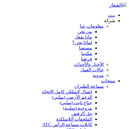
بيت
شركة
معلومات عنا
من نحن
ماذا نفعل
لماذا نحن؟
مصنعنا
مكتبنا
فريقنا
الأخبار والأحداث
حالات العمل
مدونة
منتجات
سماعة الطيران
اتصال لاسلكي كامل الاتجاه
الدعم الأرضي (سلبي)
جناح ثابت (سلبي)
مروحية (سلبية)
حل الرفض
الملحقات اللاسلكية
كابلات سماعة الرأس ATC