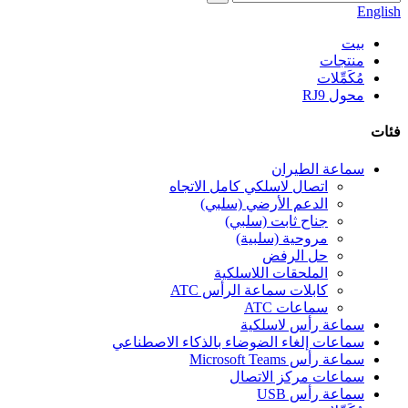
English
بيت
منتجات
مُكَمِّلات
محول RJ9
فئات
سماعة الطيران
اتصال لاسلكي كامل الاتجاه
الدعم الأرضي (سلبي)
جناح ثابت (سلبي)
مروحية (سلبية)
حل الرفض
الملحقات اللاسلكية
كابلات سماعة الرأس ATC
سماعات ATC
سماعة رأس لاسلكية
سماعات إلغاء الضوضاء بالذكاء الاصطناعي
سماعة رأس Microsoft Teams
سماعات مركز الاتصال
سماعة رأس USB