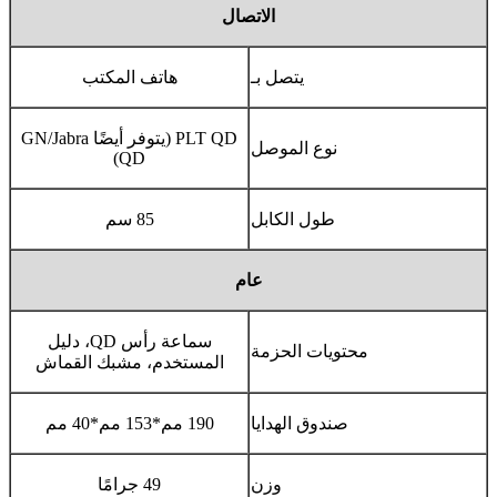
الاتصال
يتصل بـ
هاتف المكتب
PLT QD (يتوفر أيضًا GN/Jabra
نوع الموصل
QD)
طول الكابل
85 سم
عام
سماعة رأس QD، دليل
محتويات الحزمة
المستخدم، مشبك القماش
صندوق الهدايا
190 مم*153 مم*40 مم
وزن
49 جرامًا