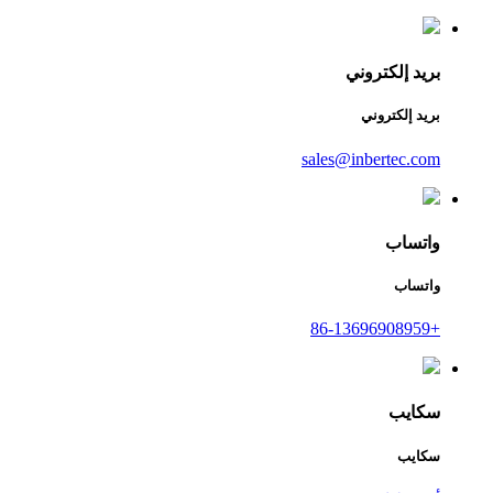
بريد إلكتروني
بريد إلكتروني
sales@inbertec.com
واتساب
واتساب
+86-13696908959
سكايب
سكايب